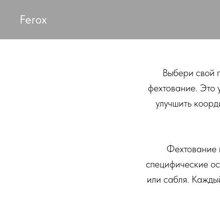
Ferox
Выбери свой п
фехтование. Это 
улучшить коорд
Фехтование 
специфические ос
или сабля. Каждый